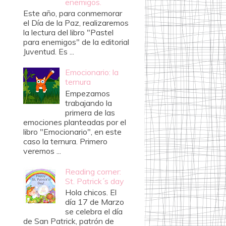
enemigos.
Este año, para conmemorar
el Día de la Paz, realizaremos
la lectura del libro "Pastel
para enemigos" de la editorial
Juventud. Es ...
Emocionario: la
ternura
Empezamos
trabajando la
primera de las
emociones planteadas por el
libro "Emocionario", en este
caso la ternura. Primero
veremos ...
Reading corner:
St. Patrick´s day
Hola chicos. El
día 17 de Marzo
se celebra el día
de San Patrick, patrón de