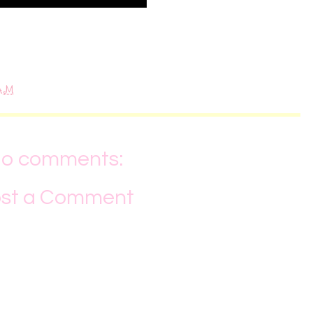
 AM
o comments:
st a Comment