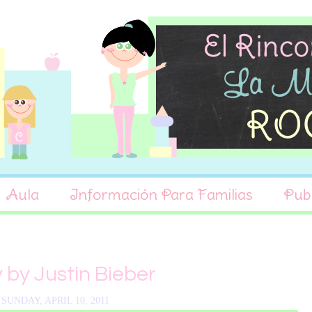
Aula
Información Para Familias
Publ
 by Justin Bieber
SUNDAY, APRIL 10, 2011