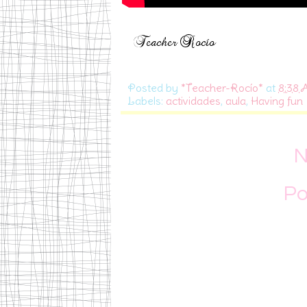
Posted by
*Teacher-Rocío*
at
8:38
Labels:
actividades
,
aula
,
Having fun
N
Po