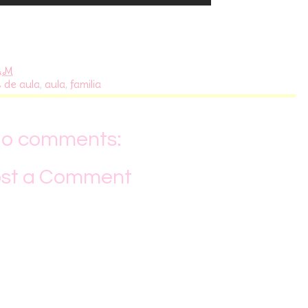
 AM
s de aula
,
aula
,
familia
o comments:
st a Comment