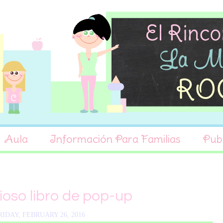
Aula
Información Para Familias
Publ
ioso libro de pop-up
RIDAY, FEBRUARY 26, 2016