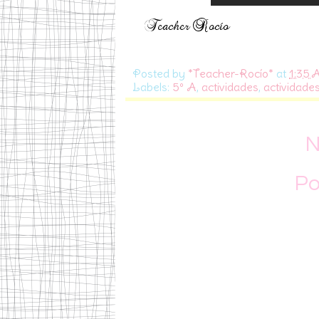
Posted by
*Teacher-Rocío*
at
1:35
Labels:
5º A
,
actividades
,
actividade
N
Po