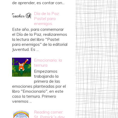
de aprender, es contar con...
Día de la Paz:
Pastel para
enemigos.
Este año, para conmemorar
el Día de la Paz, realizaremos
la lectura del libro "Pastel
para enemigos" de la editorial
Juventud. Es ...
Emocionario: la
ternura
Empezamos
trabajando la
primera de las
emociones planteadas por el
libro "Emocionario", en este
caso la ternura. Primero
veremos ...
Reading corner:
St. Patrick´s day