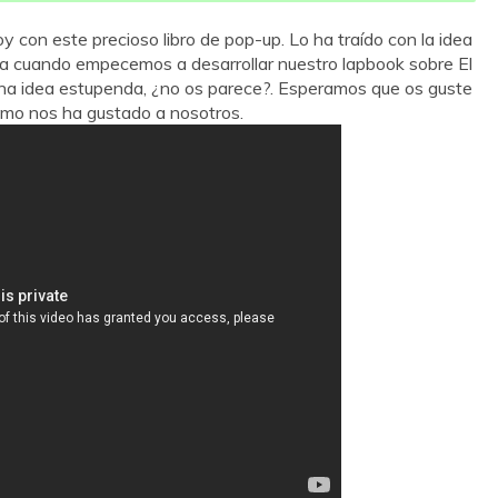
con este precioso libro de pop-up. Lo ha traído con la idea
a cuando empecemos a desarrollar nuestro lapbook sobre El
una idea estupenda, ¿no os parece?. Esperamos que os guste
mo nos ha gustado a nosotros.